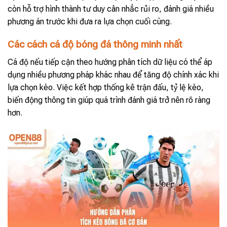
còn hỗ trợ hình thành tư duy cân nhắc rủi ro, đánh giá nhiều
phương án trước khi đưa ra lựa chọn cuối cùng.
Các cách cá độ bóng đá thông minh nhất
Cá độ nếu tiếp cận theo hướng phân tích dữ liệu có thể áp
dụng nhiều phương pháp khác nhau để tăng độ chính xác khi
lựa chọn kèo. Việc kết hợp thống kê trận đấu, tỷ lệ kèo,
biến động thông tin giúp quá trình đánh giá trở nên rõ ràng
hơn.