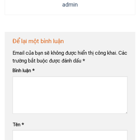
admin
Để lại một bình luận
Email của bạn sẽ không được hiển thị công khai.
Các
trường bắt buộc được đánh dấu
*
Bình luận
*
Tên
*