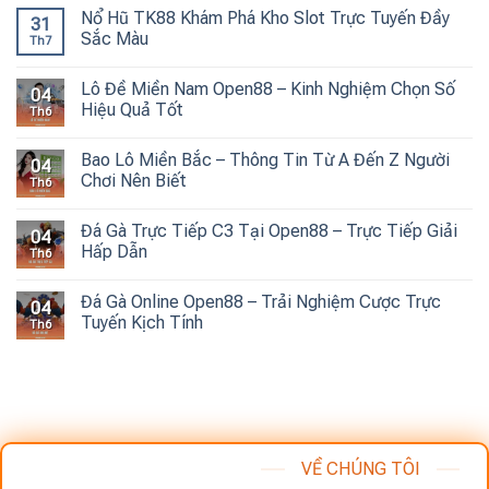
Nổ Hũ TK88 Khám Phá Kho Slot Trực Tuyến Đầy
31
Sắc Màu
Th7
Lô Đề Miền Nam Open88 – Kinh Nghiệm Chọn Số
04
Hiệu Quả Tốt
Th6
Bao Lô Miền Bắc – Thông Tin Từ A Đến Z Người
04
Chơi Nên Biết
Th6
Đá Gà Trực Tiếp C3 Tại Open88 – Trực Tiếp Giải
04
Hấp Dẫn
Th6
Đá Gà Online Open88 – Trải Nghiệm Cược Trực
04
Tuyến Kịch Tính
Th6
VỀ CHÚNG TÔI