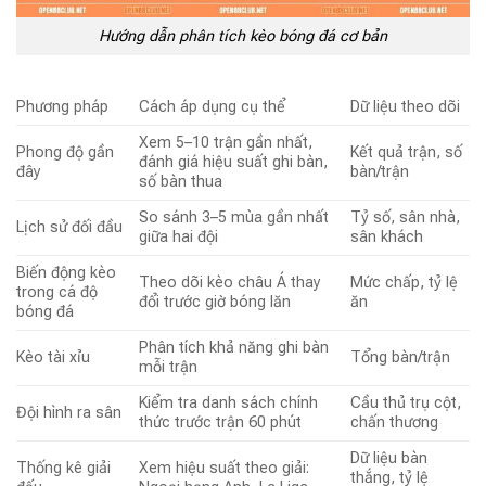
Hướng dẫn phân tích kèo bóng đá cơ bản
Phương pháp
Cách áp dụng cụ thể
Dữ liệu theo dõi
Xem 5–10 trận gần nhất,
Phong độ gần
Kết quả trận, số
đánh giá hiệu suất ghi bàn,
đây
bàn/trận
số bàn thua
So sánh 3–5 mùa gần nhất
Tỷ số, sân nhà,
Lịch sử đối đầu
giữa hai đội
sân khách
Biến động kèo
Theo dõi kèo châu Á thay
Mức chấp, tỷ lệ
trong cá độ
đổi trước giờ bóng lăn
ăn
bóng đá
Phân tích khả năng ghi bàn
Kèo tài xỉu
Tổng bàn/trận
mỗi trận
Kiểm tra danh sách chính
Cầu thủ trụ cột,
Đội hình ra sân
thức trước trận 60 phút
chấn thương
Dữ liệu bàn
Thống kê giải
Xem hiệu suất theo giải:
thắng, tỷ lệ