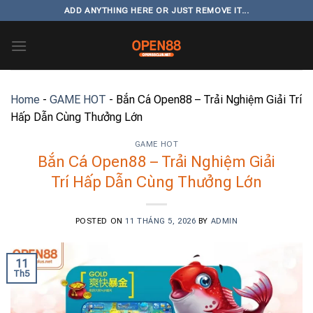
Skip
ADD ANYTHING HERE OR JUST REMOVE IT...
to
content
Home
-
GAME HOT
-
Bắn Cá Open88 – Trải Nghiệm Giải Trí
Hấp Dẫn Cùng Thưởng Lớn
GAME HOT
Bắn Cá Open88 – Trải Nghiệm Giải
Trí Hấp Dẫn Cùng Thưởng Lớn
POSTED ON
11 THÁNG 5, 2026
BY
ADMIN
11
Th5