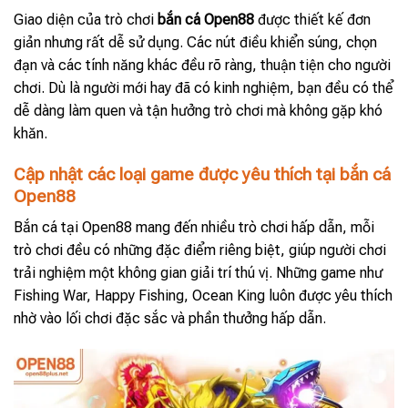
Giao diện của trò chơi
bắn cá Open88
được thiết kế đơn
giản nhưng rất dễ sử dụng. Các nút điều khiển súng, chọn
đạn và các tính năng khác đều rõ ràng, thuận tiện cho người
chơi. Dù là người mới hay đã có kinh nghiệm, bạn đều có thể
dễ dàng làm quen và tận hưởng trò chơi mà không gặp khó
khăn.
Cập nhật các loại game được yêu thích tại bắn cá
Open88
Bắn cá tại Open88 mang đến nhiều trò chơi hấp dẫn, mỗi
trò chơi đều có những đặc điểm riêng biệt, giúp người chơi
trải nghiệm một không gian giải trí thú vị. Những game như
Fishing War, Happy Fishing, Ocean King luôn được yêu thích
nhờ vào lối chơi đặc sắc và phần thưởng hấp dẫn.