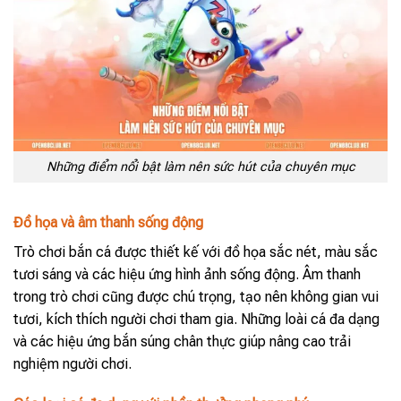
Những điểm nổi bật làm nên sức hút của chuyên mục
Đồ họa và âm thanh sống động
Trò chơi bắn cá được thiết kế với đồ họa sắc nét, màu sắc
tươi sáng và các hiệu ứng hình ảnh sống động. Âm thanh
trong trò chơi cũng được chú trọng, tạo nên không gian vui
tươi, kích thích người chơi tham gia. Những loài cá đa dạng
và các hiệu ứng bắn súng chân thực giúp nâng cao trải
nghiệm người chơi.