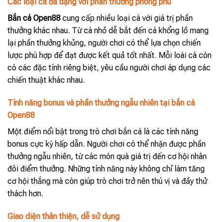
Các loại cá đa dạng với phần thưởng phong phú
Bắn cá Open88
cung cấp nhiều loại cá với giá trị phần
thưởng khác nhau. Từ cá nhỏ dễ bắt đến cá khổng lồ mang
lại phần thưởng khủng, người chơi có thể lựa chọn chiến
lược phù hợp để đạt được kết quả tốt nhất. Mỗi loài cá còn
có các đặc tính riêng biệt, yêu cầu người chơi áp dụng các
chiến thuật khác nhau.
Tính năng bonus và phần thưởng ngẫu nhiên tại bắn cá
Open88
Một điểm nổi bật trong trò chơi bắn cá là các tính năng
bonus cực kỳ hấp dẫn. Người chơi có thể nhận được phần
thưởng ngẫu nhiên, từ các món quà giá trị đến cơ hội nhân
đôi điểm thưởng. Những tính năng này không chỉ làm tăng
cơ hội thắng mà còn giúp trò chơi trở nên thú vị và đầy thử
thách hơn.
Giao diện thân thiện, dễ sử dụng