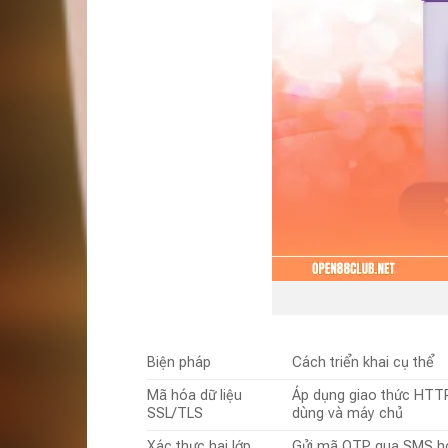
Biện pháp
Cách triển khai cụ thể
Mã hóa dữ liệu
Áp dụng giao thức HTTPS
SSL/TLS
dùng và máy chủ
Xác thực hai lớp
Gửi mã OTP qua SMS hoặ