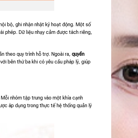
nội bộ, ghi nhận nhật ký hoạt động. Một số
ái phép. Dữ liệu nhạy cảm được tách riêng,
n theo quy trình hỗ trợ. Ngoài ra,
quyền
 với bên thứ ba khi có yêu cầu pháp lý, giúp
. Mỗi nhóm tập trung vào một khía cạnh
được áp dụng trong thực tế hệ thống quản lý