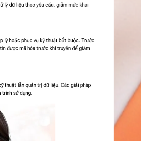
xử lý dữ liệu theo yêu cầu, giảm mức khai
áp lý hoặc phục vụ kỹ thuật bắt buộc. Trước
 tin được mã hóa trước khi truyền để giảm
thuật lẫn quản trị dữ liệu. Các giải pháp
 trình sử dụng.