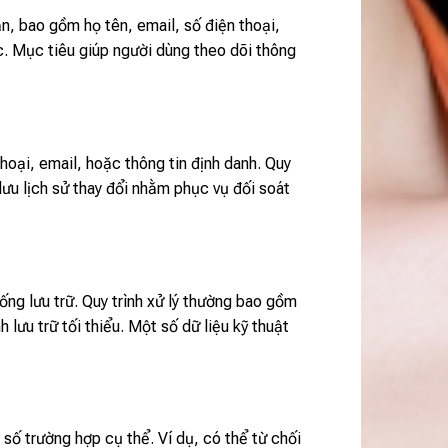
n, bao gồm họ tên, email, số điện thoại,
ực. Mục tiêu giúp người dùng theo dõi thông
hoại, email, hoặc thông tin định danh. Quy
lưu lịch sử thay đổi nhằm phục vụ đối soát
ống lưu trữ. Quy trình xử lý thường bao gồm
 lưu trữ tối thiểu. Một số dữ liệu kỹ thuật
 số trường hợp cụ thể. Ví dụ, có thể từ chối