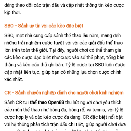
dàng theo dõi các trận đấu và cập nhật thông tin kèo cược
kịp thời.
SBO – Sảnh uy tín với các kèo đặc biệt
SBO, một nhà cung cấp sảnh thể thao lâu năm, mang đến
những trải nghiệm cược tuyệt vời với các giải đấu thể thao
lớn trên toàn thế giới. Tại đây, người chơi có thể tham gia
các kèo cược đặc biệt như cược vào số thẻ phạt, tổng bàn
thắng và kèo cầu thủ ghi bàn. Tỷ lệ cược tại SBO luôn được
cập nhật liên tục, giúp bạn có những lựa chọn cược chính
xác nhất.
CR – Sảnh chuyên nghiệp dành cho người chơi kinh nghiệm
Sảnh CR tại
thể thao Open88
thu hút người chơi yêu thích
các môn thể thao như bóng đá, bóng rổ, và tennis, với tỷ lệ
cược hợp lý và các kèo cược đa dạng. CR đặc biệt nổi bật
với hệ thống phân tích trận đấu chi tiết, giúp người chơi đưa