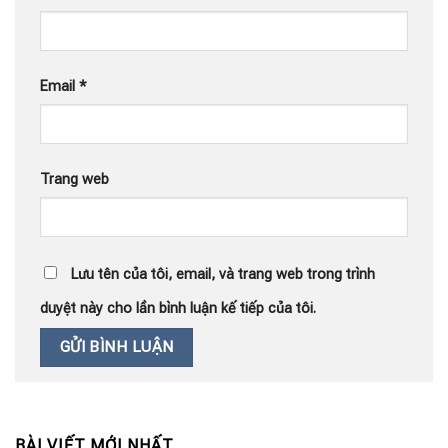
Email
*
Trang web
Lưu tên của tôi, email, và trang web trong trình
duyệt này cho lần bình luận kế tiếp của tôi.
BÀI VIẾT MỚI NHẤT