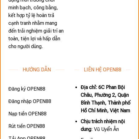
minh bạch, công bằng,
kết hợp tỷ lệ hoàn trả
cạnh tranh nhằm mang
đến trải nghiệm giải trí an
toàn, tiện lợi và hấp dẫn
cho người dùng.
HƯỚNG DẪN
LIÊN HỆ OPEN88
Địa chỉ: 6C Phan Bội
Đăng ký OPEN88
Châu, Phường 2, Quận
Đăng nhập OPEN88
Bình Thạnh, Thành phố
Hồ Chí Minh, Việt Nam
Nạp tiền OPEN88
Chịu trách nhiệm nội
Rút tiền OPEN88
dung
: Vũ Uyển Ân
Tải App OPEN88