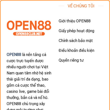
VỀ CHÚNG TÔI
Giới thiệu OPEN88
Giấy phép hoạt động
Chính sách bảo mật
Điều khoản điều kiện
OPEN88
là nền tảng cá
Quyền riêng tư
cược trực tuyến được
nhiều người chơi tại Việt
Nam quan tâm nhờ hệ sinh
thái giải trí đa dạng, bao
gồm cá cược thể thao,
casino live, game bài đổi
thưởng, bắn cá và nổ hũ.
OPEN88 chú trọng xây
dựng môi trường chơi