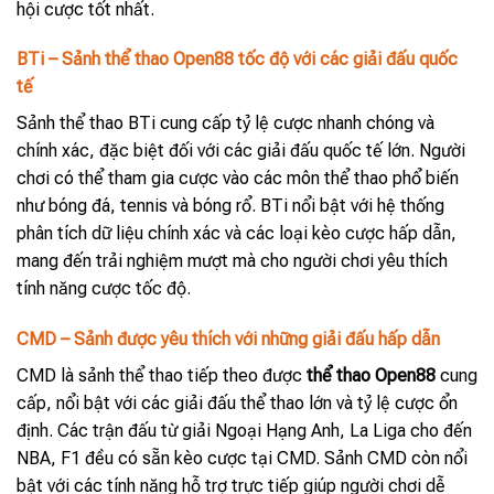
hội cược tốt nhất.
BTi – Sảnh thể thao Open88 tốc độ với các giải đấu quốc
tế
Sảnh thể thao BTi cung cấp tỷ lệ cược nhanh chóng và
chính xác, đặc biệt đối với các giải đấu quốc tế lớn. Người
chơi có thể tham gia cược vào các môn thể thao phổ biến
như bóng đá, tennis và bóng rổ. BTi nổi bật với hệ thống
phân tích dữ liệu chính xác và các loại kèo cược hấp dẫn,
mang đến trải nghiệm mượt mà cho người chơi yêu thích
tính năng cược tốc độ.
CMD – Sảnh được yêu thích với những giải đấu hấp dẫn
CMD là sảnh thể thao tiếp theo được
thể thao Open88
cung
cấp, nổi bật với các giải đấu thể thao lớn và tỷ lệ cược ổn
định. Các trận đấu từ giải Ngoại Hạng Anh, La Liga cho đến
NBA, F1 đều có sẵn kèo cược tại CMD. Sảnh CMD còn nổi
bật với các tính năng hỗ trợ trực tiếp giúp người chơi dễ