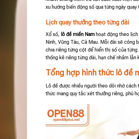
xu hướng biến động số qua từng ngày quay 
Lịch quay thưởng theo từng đài
Xổ số,
lô đề miền Nam
hoạt động theo lịch 
Ninh, Vũng Tàu, Cà Mau. Mỗi đài sẽ công b
chia riêng từng cột để hiển thị số của từng
thống kê riêng từng đài, hạn chế nhầm lẫn k
Tổng hợp hình thức lô đề
Lô đề được nhiều người theo dõi nhờ cách tí
thức mang quy tắc xét thưởng riêng, phù hợ