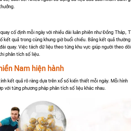
thưởng.
quay cố định mỗi ngày với nhiều đài luân phiên như Đồng Tháp, T
ố kết quả trong cùng khung giờ buổi chiều. Bảng kết quả thường
 đài quay. Việc tách dữ liệu theo từng khu vực giúp người theo dõ
hi phân tích số liệu.
 miền Nam hiện hành
nh kết quả rõ ràng dựa trên xổ số kiến thiết mỗi ngày. Mỗi hình
p với từng phương pháp phân tích số liệu khác nhau.