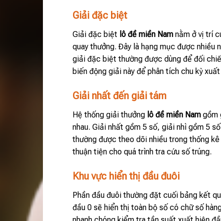
Giải đặc biệt
Giải đặc biệt
lô đề miền Nam
nằm ở vị trí 
quay thưởng. Đây là hạng mục được nhiều ng
giải đặc biệt thường được dùng để đối chiế
biến động giải này để phân tích chu kỳ xuất
Giải nhất đến giải tám
Hệ thống giải thưởng
lô đề miền Nam
gồm g
nhau. Giải nhất gồm 5 số, giải nhì gồm 5 số
thường được theo dõi nhiều trong thống kê l
thuận tiện cho quá trình tra cứu số trúng.
Khu vực hiển thị đầu đuôi
Phần đầu đuôi thường đặt cuối bảng kết qu
đầu 0 sẽ hiển thị toàn bộ số có chữ số hàn
nhanh chóng kiểm tra tần suất xuất hiện đầ