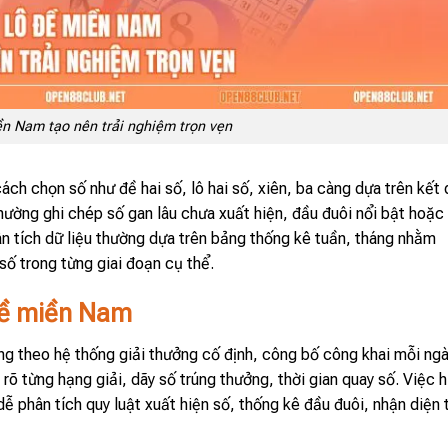
n Nam tạo nên trải nghiệm trọn vẹn
ch chọn số như đề hai số, lô hai số, xiên, ba càng dựa trên kết
hường ghi chép số gan lâu chưa xuất hiện, đầu đuôi nổi bật hoặc
hân tích dữ liệu thường dựa trên bảng thống kê tuần, tháng nhằm
số trong từng giai đoạn cụ thể.
đề miền Nam
g theo hệ thống giải thưởng cố định, công bố công khai mỗi ng
 rõ từng hạng giải, dãy số trúng thưởng, thời gian quay số. Việc h
ễ phân tích quy luật xuất hiện số, thống kê đầu đuôi, nhận diện 