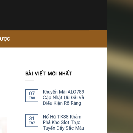
CƯỢC
BÀI VIẾT MỚI NHẤT
Khuyến Mãi ALO789
07
Cập Nhật Ưu Đãi Và
Th8
Điều Kiện Rõ Ràng
Nổ Hũ TK88 Khám
31
Phá Kho Slot Trực
Th7
Tuyến Đầy Sắc Màu