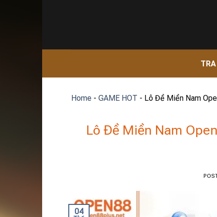
Skip
to
content
TRA
Home
-
GAME HOT
-
Lô Đề Miền Nam Open
Lô Đề Miền Nam Open
POS
04