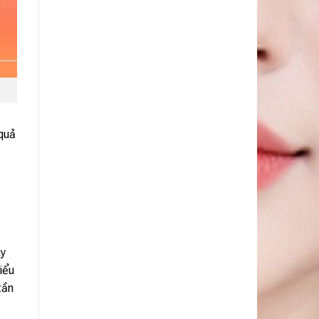
 quả
ày
iểu
tần