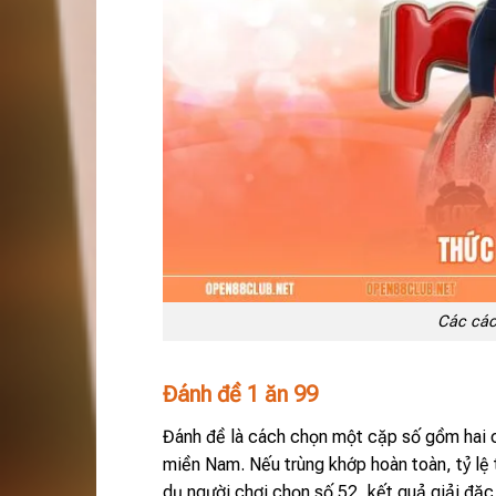
Các các
Đánh đề 1 ăn 99
Đánh đề là cách chọn một cặp số gồm hai ch
miền Nam. Nếu trùng khớp hoàn toàn, tỷ lệ 
dụ người chơi chọn số 52, kết quả giải đặc