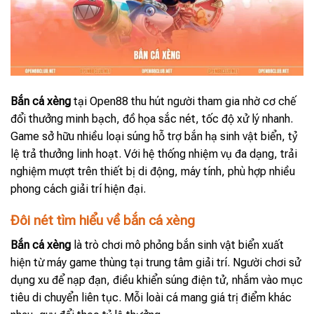
Bắn cá xèng
tại Open88 thu hút người tham gia nhờ cơ chế
đổi thưởng minh bạch, đồ họa sắc nét, tốc độ xử lý nhanh.
Game sở hữu nhiều loại súng hỗ trợ bắn hạ sinh vật biển, tỷ
lệ trả thưởng linh hoạt. Với hệ thống nhiệm vụ đa dạng, trải
nghiệm mượt trên thiết bị di động, máy tính, phù hợp nhiều
phong cách giải trí hiện đại.
Đôi nét tìm hiểu về bắn cá xèng
Bắn cá xèng
là trò chơi mô phỏng bắn sinh vật biển xuất
hiện từ máy game thùng tại trung tâm giải trí. Người chơi sử
dụng xu để nạp đạn, điều khiển súng điện tử, nhắm vào mục
tiêu di chuyển liên tục. Mỗi loài cá mang giá trị điểm khác