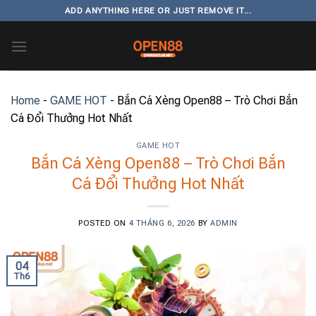
Skip
ADD ANYTHING HERE OR JUST REMOVE IT...
to
content
Home
-
GAME HOT
-
Bắn Cá Xèng Open88 – Trò Chơi Bắn
Cá Đổi Thưởng Hot Nhất
GAME HOT
Bắn Cá Xèng Open88 – Trò Chơi Bắn
Cá Đổi Thưởng Hot Nhất
POSTED ON
4 THÁNG 6, 2026
BY
ADMIN
04
Th6