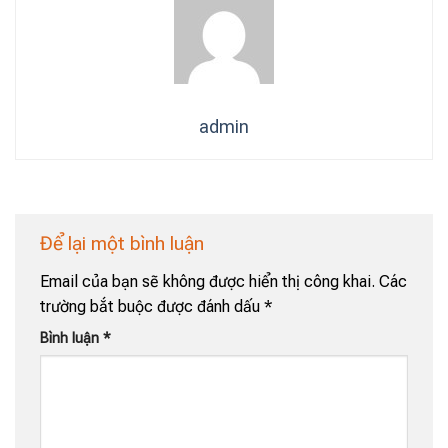
admin
Để lại một bình luận
Email của bạn sẽ không được hiển thị công khai.
Các
trường bắt buộc được đánh dấu
*
Bình luận
*