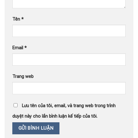
Tên
*
Email
*
Trang web
Lưu tên của tôi, email, và trang web trong trình
duyệt này cho lần bình luận kế tiếp của tôi.