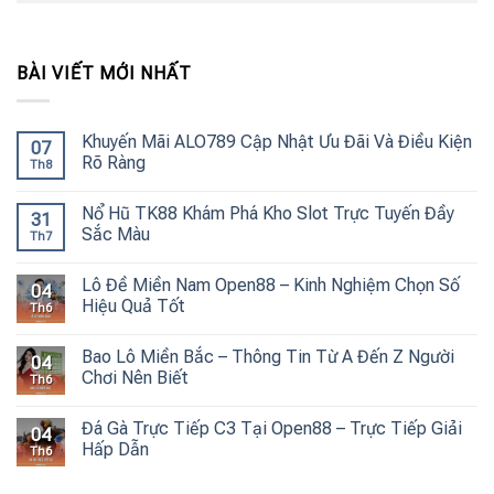
BÀI VIẾT MỚI NHẤT
Khuyến Mãi ALO789 Cập Nhật Ưu Đãi Và Điều Kiện
07
Rõ Ràng
Th8
Nổ Hũ TK88 Khám Phá Kho Slot Trực Tuyến Đầy
31
Sắc Màu
Th7
Lô Đề Miền Nam Open88 – Kinh Nghiệm Chọn Số
04
Hiệu Quả Tốt
Th6
Bao Lô Miền Bắc – Thông Tin Từ A Đến Z Người
04
Chơi Nên Biết
Th6
Đá Gà Trực Tiếp C3 Tại Open88 – Trực Tiếp Giải
04
Hấp Dẫn
Th6